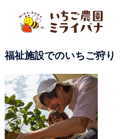
コ
ン
テ
ン
ツ
へ
ト
ス
福祉施設でのいちご狩り
グ
キ
ル
ッ
メ
プ
ニ
ュ
ー