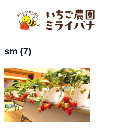
コ
ン
テ
ン
ツ
へ
ト
ス
sm (7)
グ
キ
ル
ッ
メ
プ
ニ
ュ
ー