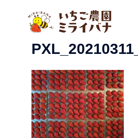
コ
ン
テ
ン
ツ
PXL_20210311_
へ
ス
キ
ッ
プ