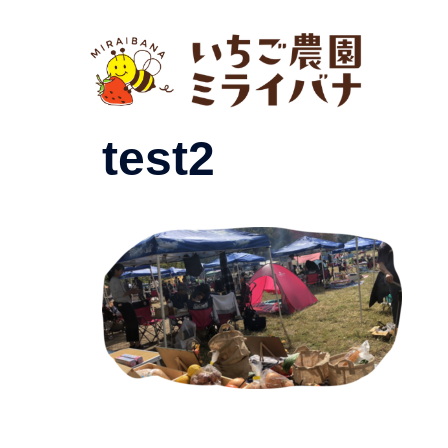
コ
ン
テ
ン
ツ
test2
へ
ス
キ
ッ
プ